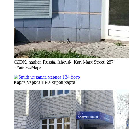
СДЭК, haulier, Russia, Izhevsk, Karl Marx Street, 287
- Yandex.Maps
Карла маркса 134а киров карта